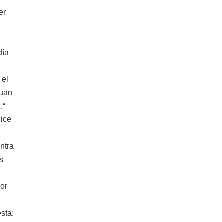
er
día
 el
Juan
.“
dice
ntra
s
Por
sta: