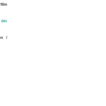
film
 der
os /