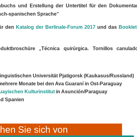
uchs und Erstellung der Untertitel für den Dokumentar
isch-spanischen Sprache“
für den
Katalog der Berlinale-Forum 2017
und das
Booklet
uktbroschüre „Técnica quirúrgica. Tornillos canulad
inguistischen Universität Pjatigorsk (Kaukasus/Russland)
 mehrere Monate bei den Ava Guaraní in Ost-Paraguay
ayischen Kulturinstitut
in Asunción/Paraguay
nd Spanien
hen Sie sich von