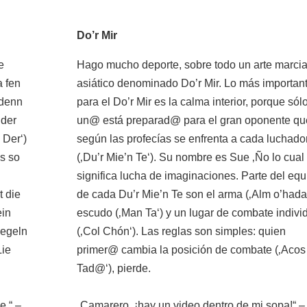
Do’r Mir
e
Hago mucho deporte, sobre todo un arte marcia
a fen
asiático denominado Do’r Mir. Lo más importan
 denn
para el Do’r Mir es la calma interior, porque sólo
 der
un@ está preparad@ para el gran oponente qu
 Der‘)
según las profecías se enfrenta a cada luchad
s so
(‚Du’r Mie’n Te‘). Su nombre es Sue ‚Ño lo cual
significa lucha de imaginaciones. Parte del equ
t die
de cada Du’r Mie’n Te son el arma (‚Alm o’hada‘
ein
escudo (‚Man Ta‘) y un lugar de combate indivi
Regeln
(‚Col Chón‘). Las reglas son simples: quien
Lie
primer@ cambia la posición de combate (‚Acos
Tad@‘), pierde.
e.“ –
„Camarero, ¡hay un video dentro de mi sopa!“ –