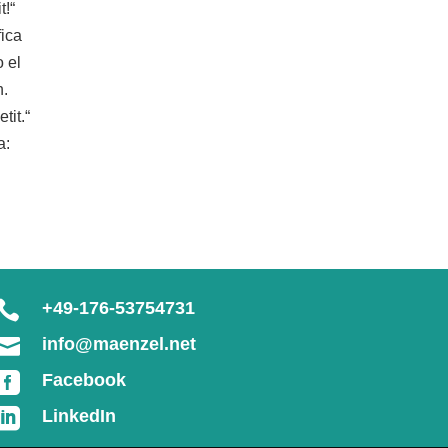
t!“
fica
 el
n.
tit.“
a:

+49-176-53754731

info@maenzel.net

Facebook

LinkedIn