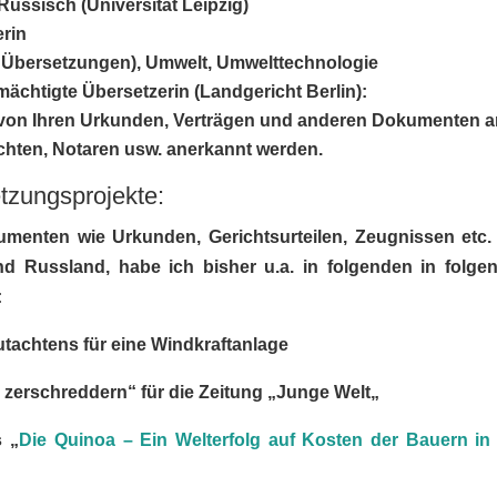
ussisch (Universität Leipzig)
erin
e Übersetzungen), Umwelt, Umwelttechnologie
mächtigte Übersetzerin
(Landgericht Berlin):
n von Ihren Urkunden, Verträgen und anderen Dokumenten a
ichten, Notaren usw. anerkannt werden.
tzungsprojekte:
umenten wie Urkunden, Gerichtsurteilen, Zeugnissen etc.
d Russland, habe ich bisher u.a. in folgenden in folge
:
tachtens für eine Windkraftanlage
zerschreddern“ für die Zeitung „Junge Welt
„
s „
Die Quinoa – Ein Welterfolg auf Kosten der Bauern in