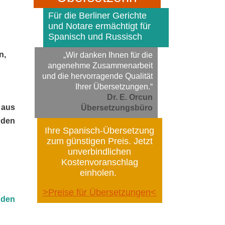
Für die Berliner Gerichte
und Notare ermächtigt für
Spanisch und Russisch
n,
„Wir danken Ihnen für die
angenehme Zusammenarbeit
und die hervorragende Qualität
Ihrer Übersetzungen.“
Dr. E. Orcun
 aus
Übersetzungsbüro
nden
Ihre Spanisch-Übersetzung
zum günstigen Preis. Jetzt
unverbindlichen
Kostenvoranschlag
einholen.
>Preise für Übersetzungen<
 den