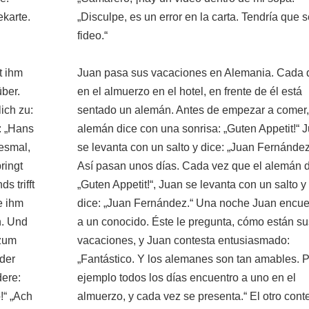
ekarte.
„Disculpe, es un error en la carta. Tendría que s
fideo.“
t ihm
Juan pasa sus vacaciones en Alemania. Cada 
ber.
en el almuerzo en el hotel, en frente de él está
ich zu:
sentado un alemán. Antes de empezar a comer,
: „Hans
alemán dice con una sonrisa: „Guten Appetit!“ 
desmal,
se levanta con un salto y dice: „Juan Fernández
ringt
Así pasan unos días. Cada vez que el alemán 
s trifft
„Guten Appetit!“, Juan se levanta con un salto y
e ihm
dice: „Juan Fernández.“ Una noche Juan encue
h. Und
a un conocido. Éste le pregunta, cómo están su
 zum
vacaciones, y Juan contesta entusiasmado:
 der
„Fantástico. Y los alemanes son tan amables. 
dere:
ejemplo todos los días encuentro a uno en el
!“ „Ach
almuerzo, y cada vez se presenta.“ El otro conte