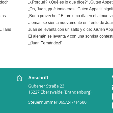
 doch
„¿Porqué? ¿Qué es lo que dice?“ „Guten Appeti
„Oh, Juan, ¡qué tonto eres! ‚Guten Appetit‘ signi
Hans
‚Buen provecho‘.“ El próximo día en el almuerzo
alemán se sienta nuevamente en frente de Jua
: „Hans
Juan se levanta con un salto y dice: „Guten Appe
El alemán se levanta y con una sonrisa contest
„¡Juan Fernández!“

Anschrift
Gubener Straße 23
16227 Eberswalde (Brandenburg)
Steuernummer 065/247/14580