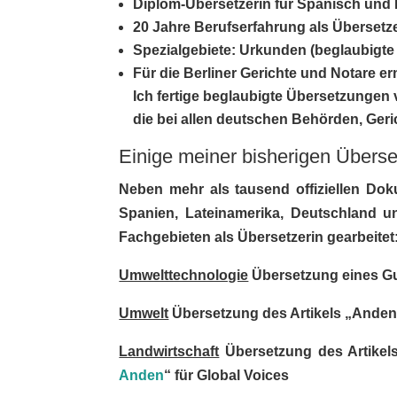
Diplom-Übersetzerin für Spanisch und R
20 Jahre Berufserfahrung als Übersetz
Spezialgebiete: Urkunden (beglaubigt
Für die Berliner Gerichte und Notare
er
Ich fertige beglaubigte Übersetzunge
die bei allen deutschen Behörden, Ger
Einige meiner bisherigen Überse
Neben mehr als tausend offiziellen Dok
Spanien, Lateinamerika, Deutschland un
Fachgebieten als Übersetzerin gearbeitet
Umwelttechnologie
Übersetzung eines Gu
Umwelt
Übersetzung des Artikels „Anden 
Landwirtschaft
Übersetzung des Artikel
Anden
“ für Global Voices