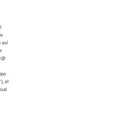
l
te
 así
e
or@
ipo
), el
dual