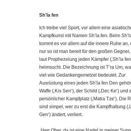
Sh’la fen
Ich treibe viel Sport, vor allem eine asiatisch
Kampfkunst mit Namen Sh’la fen. Beim Sh’l
kommt es vor allem auf die innere Ruhe an,
nur so ist man bereit für den großen Gegner,
laut Prophezeiung jeden Kämpfer (‚Sh’la fen
heimsucht. Die Bezeichnung ist T’ra Um, wa
viel wie Gedankengemetzel bedeutet. Zur
Ausrüstung eines jeden Sh’la fen Den gehör
Waffe (‚Kis Sen‘), der Schild (‚Dec Ke‘) und 
persönlicher Kampfplatz (‚Matra Tze‘). Die 
sind simpel, wer zu erst die Kampfhaltung (‚
Gen‘) ändert, verliert.
„Herr Ober, da ist eine Nadel in meiner Supp